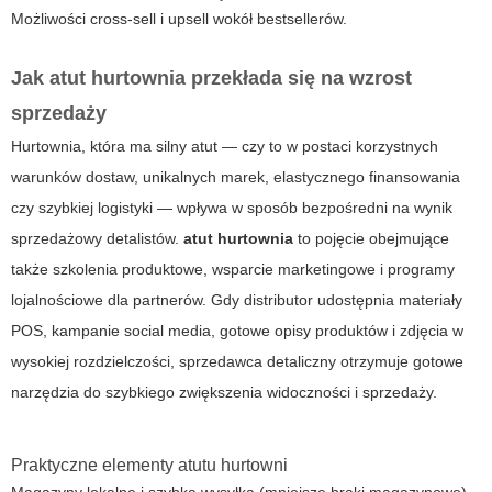
Możliwości cross‑sell i upsell wokół bestsellerów.
Jak
atut hurtownia
przekłada się na wzrost
sprzedaży
Hurtownia, która ma silny atut — czy to w postaci korzystnych
warunków dostaw, unikalnych marek, elastycznego finansowania
czy szybkiej logistyki — wpływa w sposób bezpośredni na wynik
sprzedażowy detalistów.
atut hurtownia
to pojęcie obejmujące
także szkolenia produktowe, wsparcie marketingowe i programy
lojalnościowe dla partnerów. Gdy distributor udostępnia materiały
POS, kampanie social media, gotowe opisy produktów i zdjęcia w
wysokiej rozdzielczości, sprzedawca detaliczny otrzymuje gotowe
narzędzia do szybkiego zwiększenia widoczności i sprzedaży.
Praktyczne elementy atutu hurtowni
Magazyny lokalne i szybka wysyłka (mniejsze braki magazynowe).