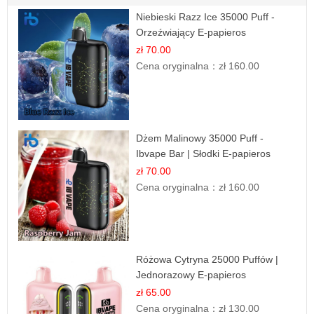
Niebieski Razz Ice 35000 Puff -
Orzeźwiający E-papieros
Jednorazowy | IBVAPE
zł 70.00
Cena oryginalna：
zł 160.00
Dżem Malinowy 35000 Puff -
Ibvape Bar | Słodki E-papieros
Jednorazowy
zł 70.00
Cena oryginalna：
zł 160.00
Różowa Cytryna 25000 Puffów |
Jednorazowy E-papieros
zł 65.00
Cena oryginalna：
zł 130.00