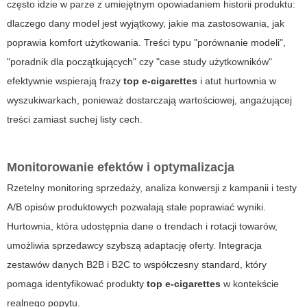
często idzie w parze z umiejętnym opowiadaniem historii produktu:
dlaczego dany model jest wyjątkowy, jakie ma zastosowania, jak
poprawia komfort użytkowania. Treści typu "porównanie modeli",
"poradnik dla początkujących" czy "case study użytkowników"
efektywnie wspierają frazy
top e-cigarettes
i
atut hurtownia
w
wyszukiwarkach, ponieważ dostarczają wartościowej, angażującej
treści zamiast suchej listy cech.
Monitorowanie efektów i optymalizacja
Rzetelny monitoring sprzedaży, analiza konwersji z kampanii i testy
A/B opisów produktowych pozwalają stale poprawiać wyniki.
Hurtownia, która udostępnia dane o trendach i rotacji towarów,
umożliwia sprzedawcy szybszą adaptację oferty. Integracja
zestawów danych B2B i B2C to współczesny standard, który
pomaga identyfikować produkty
top e-cigarettes
w kontekście
realnego popytu.