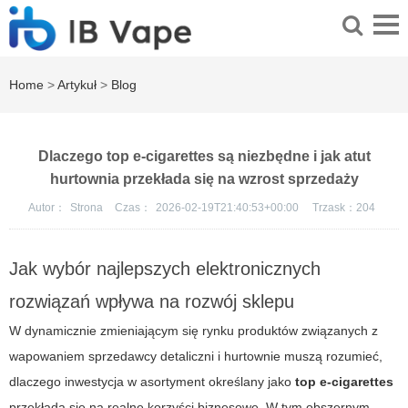
Home
>
Artykuł
>
Blog
Dlaczego top e-cigarettes są niezbędne i jak atut
hurtownia przekłada się na wzrost sprzedaży
Autor：
Strona
Czas：
2026-02-19T21:40:53+00:00
Trzask：
204
Jak wybór najlepszych elektronicznych
rozwiązań wpływa na rozwój sklepu
W dynamicznie zmieniającym się rynku produktów związanych z
wapowaniem sprzedawcy detaliczni i hurtownie muszą rozumieć,
dlaczego inwestycja w asortyment określany jako
top e-cigarettes
przekłada się na realne korzyści biznesowe. W tym obszernym