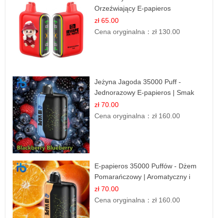
Orzeźwiający E-papieros
Jednorazowy
zł 65.00
Cena oryginalna：
zł 130.00
Jeżyna Jagoda 35000 Puff -
Jednorazowy E-papieros | Smak
Leśnych Owoców
zł 70.00
Cena oryginalna：
zł 160.00
E-papieros 35000 Puffów - Dżem
Pomarańczowy | Aromatyczny i
Długotrwały
zł 70.00
Cena oryginalna：
zł 160.00