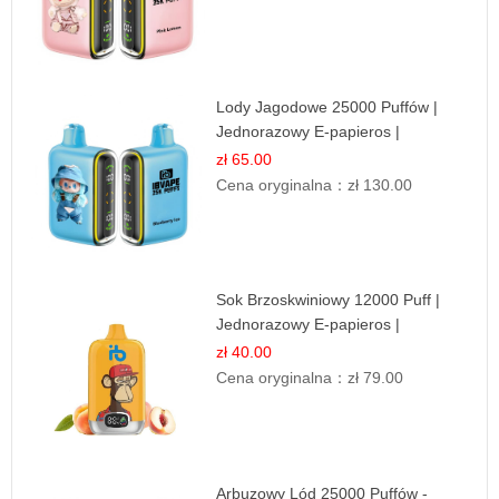
Lody Jagodowe 25000 Puffów |
Jednorazowy E-papieros |
Deserowy Smak
zł 65.00
Cena oryginalna：
zł 130.00
Sok Brzoskwiniowy 12000 Puff |
Jednorazowy E-papieros |
Owocowy Smak
zł 40.00
Cena oryginalna：
zł 79.00
Arbuzowy Lód 25000 Puffów -